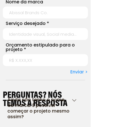
Nome da marca
Serviço desejado
Orçamento estipulado para o
projeto
Enviar >
PERGUNTAS? NÓS
TEMOS A RESPOSTA
Ainda não tenho o nome
da marca. É possível
começar o projeto mesmo
assim?